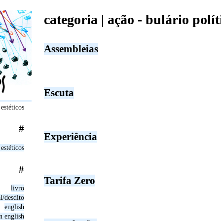
categoria | ação - bulário polí
Assembleias
Escuta
estéticos
#
Experiência
estéticos
#
Tarifa Zero
livro
al/desdito
english
in english