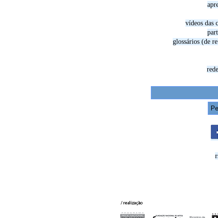
apr
vídeos das 
part
glossários (de re
rede
r