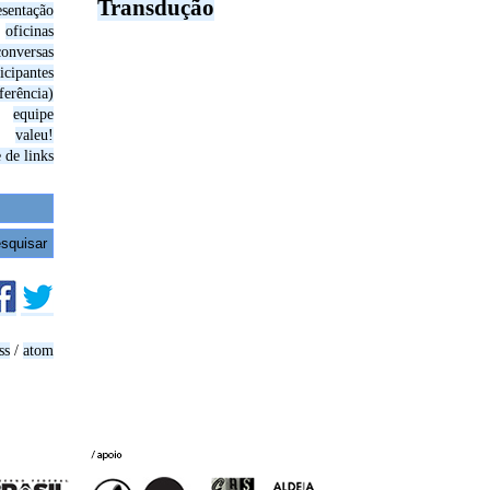
Transdução
esentação
oficinas
conversas
icipantes
ferência)
equipe
valeu!
 de links
ss
/
atom