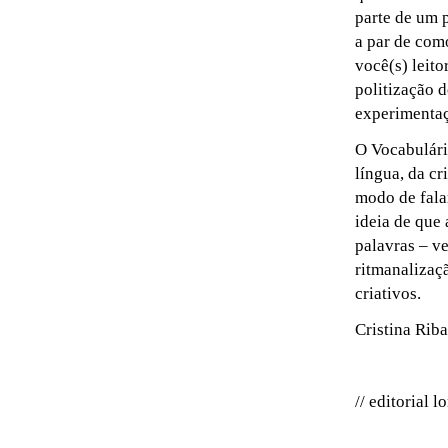
parte de um p
a par de com
você(s) leito
politização 
experimentaçã
O Vocabulári
língua, da c
modo de fala
ideia de que
palavras – v
ritmanalizaçã
criativos.
Cristina Riba
// editorial l