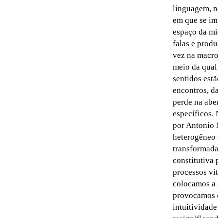
linguagem, n
em que se im
espaço da mic
falas e prod
vez na macrop
meio da qual
sentidos est
encontros, da
perde na abe
específicos.
por Antonio 
heterogêneo 
transformada
constitutiva 
processos vi
colocamos a 
provocamos o
intuitividad