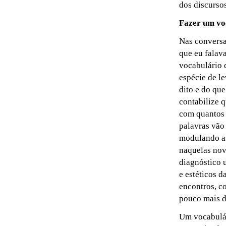
dos discurso
Fazer um vo
Nas conversa
que eu falav
vocabulário 
espécie de l
dito e do qu
contabilize 
com quantos 
palavras vão
modulando as
naquelas nov
diagnóstico u
e estéticos d
encontros, co
pouco mais d
Um vocabulár