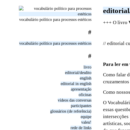
editorial
vocabulário político para processos estéticos
+++ O livro
#
// editorial c
vocabulário político para processos estéticos
#
Para ler em 
livro
editorial/desdito
Como falar d
english
cruzamentos 
editorial in english
apresentação
Como nossos 
oficinas
vídeos das conversas
O Vocabulário
participantes
essas questõ
glossários (de referência)
intersecções 
equipe
valeu!
artísticas, s
rede de links