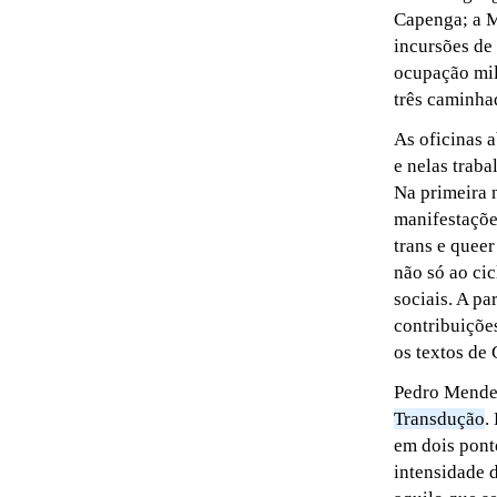
Capenga; a Mu
incursões de
ocupação mil
três caminha
As oficinas 
e nelas trab
Na primeira 
manifestaçõe
trans e quee
não só ao ci
sociais. A pa
contribuições
os textos de 
Pedro Mendes
Transdução
.
em dois pont
intensidade 