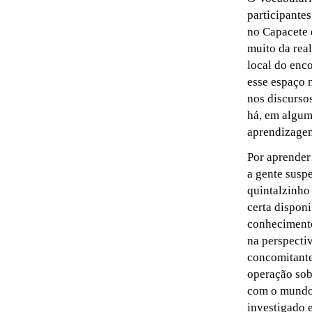
participante
no Capacete 
muito da rea
local do enc
esse espaço 
nos discurso
há, em algum
aprendizage
Por aprender
a gente susp
quintalzinho
certa disponi
conhecimento
na perspecti
concomitante
operação sob
com o mundo
investigado 