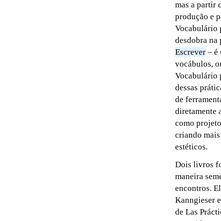
mas a partir 
produção e p
Vocabulário p
desdobra na p
Escrever
– é 
vocábulos, ou
Vocabulário 
dessas práti
de ferrament
diretamente a
como projeto
criando mais 
estéticos.
Dois livros f
maneira seme
encontros. E
Kanngieser e
de Las Prácti