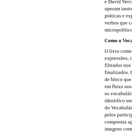
e David Verca
operam tanto
práticas e ex
verbos que c
micropolíti
Como o Voca
O livro come
expressões, 
filtrados nos
finalizados.
de bloco que 
em fluxo nos
os vocabulári
identifico u
do Vocabulári
pelos partici
compostas ap
imagens como