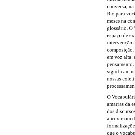
conversa, na
Rio para você
meses na con
glossário. O 
espaço de exp
intervenção 
composição. O
em voz alta, 
pensamento, 
significam n
nossas colet
processamen
O Vocabulári
amarras da es
dos discursos
aproximam da
formalizaçõe
que o vocabu