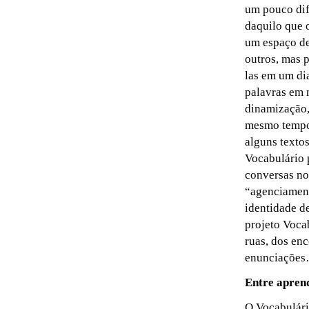
um pouco dif
daquilo que 
um espaço de
outros, mas p
las em um di
palavras em 
dinamização,
mesmo tempo 
alguns textos
Vocabulário p
conversas no
“agenciament
identidade d
projeto Voca
ruas, dos en
enunciaçõe
Entre apren
O Vocabulári