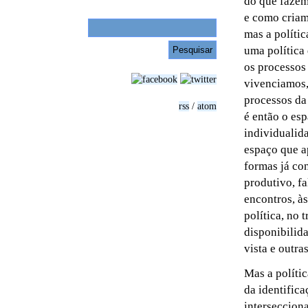
do que fazemo
e como criam
mas a polític
uma política
os processos
vivenciamos,
processos da
rss
/
atom
é então o es
individualida
espaço que a
formas já co
produtivo, fa
encontros, à
política, no 
disponibilid
vista e outra
Mas a políti
da identifica
interseccion