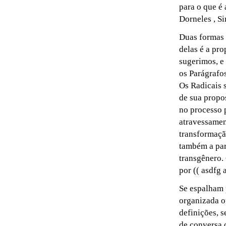
para o que é
Dorneles , Si
Duas formas 
delas é a pro
sugerimos, e 
os Parágrafos
Os Radicais s
de sua propo
no processo 
atravessamen
transformaçã
também a par
transgênero. 
por (( asdfg
Se espalham 
organizada o
definições, s
de conversa o