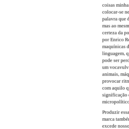
coisas minhas
colocar-se n
palavra que 
mas ao mesmo
certeza da p
por Enrico R
maquínicas d
linguagem, q
pode ser per
um vocavulva
animais, máq
provocar rit
com aquilo q
significação 
micropolítico
Produzir ess
marca também
excede nosso