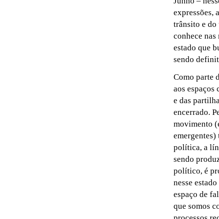
Junho – ness
expressões, a
trânsito e do
conhece nas 
estado que b
sendo defini
Como parte d
aos espaços 
e das partil
encerrado. P
movimento (é
emergentes) 
política, a l
sendo produz
político, é 
nesse estado
espaço de fal
que somos con
processos rec