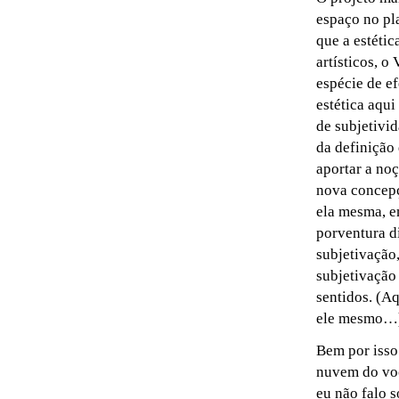
espaço no pl
que a estéti
artísticos, o
espécie de e
estética aqu
de subjetivi
da definição 
aportar a no
nova concepç
ela mesma, e
porventura d
subjetivação
subjetivação
sentidos. (Aq
ele mesmo…
Bem por isso
nuvem do voc
eu não falo s