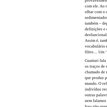
provavelment
com ele. Ao 
olhar com o c
sedimentados
também – dep
definições e
desfuncional
Assim é, tam
vocabulário é
filtro… Um ‘f
Guattari fala
os traços de
chamado de ri
que produz p
mundo. O ref
indivíduo re
outras palav
nem falamos 
Isso não quer