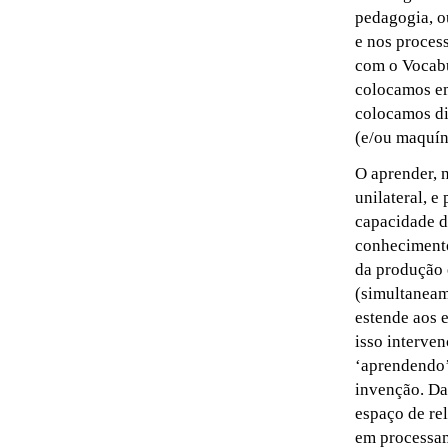
pedagogia, o
e nos proces
com o Vocabu
colocamos em
colocamos dis
(e/ou maquín
O aprender, 
unilateral, 
capacidade d
conhecimento
da produção 
(simultaneam
estende aos 
isso interve
‘aprendendo’ 
invenção. Da
espaço de rel
em processam