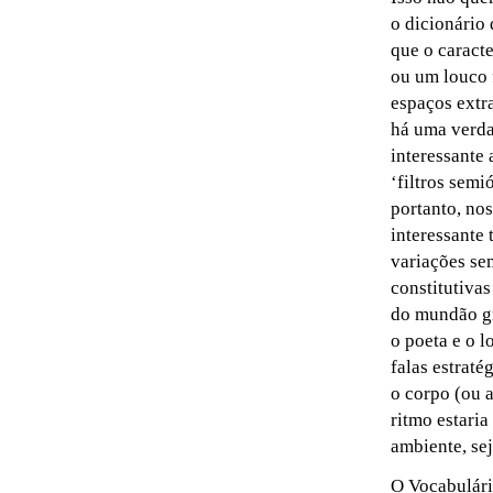
o dicionário 
que o caracte
ou um louco 
espaços extr
há uma verda
interessante 
‘filtros semi
portanto, no
interessante
variações se
constitutivas
do mundão gr
o poeta e o l
falas estraté
o corpo (ou 
ritmo estaria
ambiente, sej
O Vocabulári