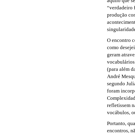
aquilo que se
“verdadeiro 
produção con
aconteciment
singularidad
O encontro c
como desejei 
geram atrave
vocabulários
(para além d
André Mesqui
segundo Juli
foram incorp
Complexidade,
refletissem 
vocábulos, o
Portanto, qu
encontros, n