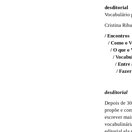
desditorial
Vocabulário p
Cristina Riba
/ Encontros
/ Como o Vo
/ O que o V
/ Vocabulin
/ Entre ap
/ Fazer u
desditorial
Depois de 30
propõe e com
escrever mai
vocabulinári
editorial el