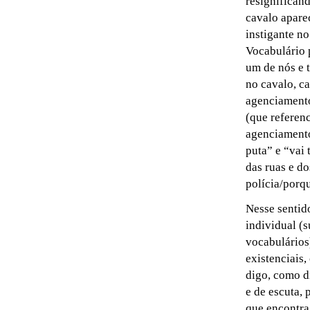
resignifican
cavalo apare
instigante n
Vocabulário 
um de nós e 
no cavalo, c
agenciamento
(que referen
agenciamento
puta” e “vai
das ruas e do
polícia/porqu
Nesse sentid
individual (
vocabulários
existenciais
digo, como d
e de escuta, 
que encontra