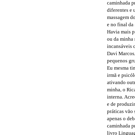
caminhada pr
diferentes e
massagem doi
e no final d
Havia mais p
ou da minha 
incansáveis 
Davi Marcos,
pequenos gru
Eu mesma tin
irmã e psicó
ativando out
minha, o Ric
interna. Acre
e de produzi
práticas vão
apenas o deba
caminhada pr
livro Lingua