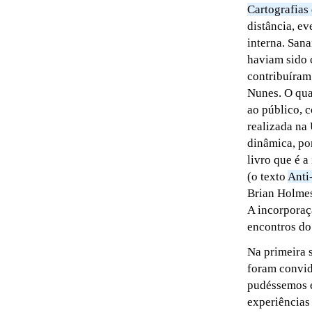
Cartografias
distância, e
interna. San
haviam sido 
contribuíram
Nunes. O qua
ao público, 
realizada na
dinâmica, por
livro que é a
(o texto
Anti
Brian Holmes
A incorporaçã
encontros do
Na primeira s
foram convida
pudéssemos e
experiências 