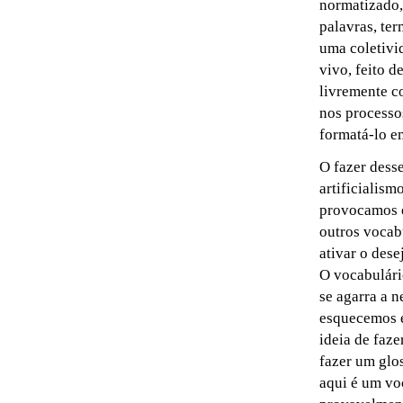
normatizado,
palavras, te
uma coletivi
vivo, feito d
livremente c
nos processo
formatá-lo e
O fazer desse
artificialism
provocamos e
outros vocab
ativar o dese
O vocabulári
se agarra a 
esquecemos e
ideia de faz
fazer um glos
aqui é um vo