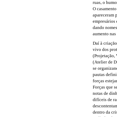
ruas, o humo
O casamento 
apareceram p
empresários 
dando nomes 
aumento nas 
Daí à criação
vivo dos pro
(Projetação,
(Atelier de D
se organizan
pautas defini
forças estej
Forças que s
notas de din
difíceis de r
descontentam
dentro da cr