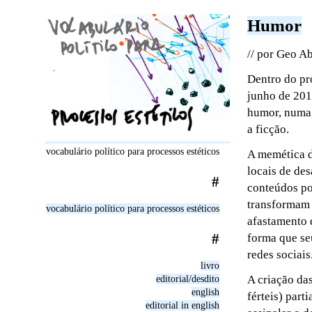
Humor
// por Geo A
Dentro do pr
junho de 2013
humor, numa 
a ficção.
vocabulário político para processos estéticos
A memética d
locais de de
#
conteúdos po
transformam 
vocabulário político para processos estéticos
afastamento 
#
forma que se
redes sociais
livro
A criação da
editorial/desdito
english
férteis) par
editorial in english