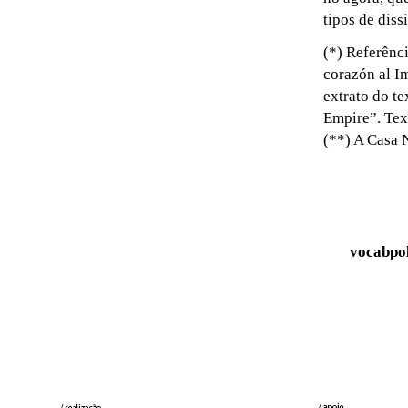
tipos de diss
(*) Referênc
corazón al I
extrato do t
Empire”. Tex
(**) A Casa 
vocabpo