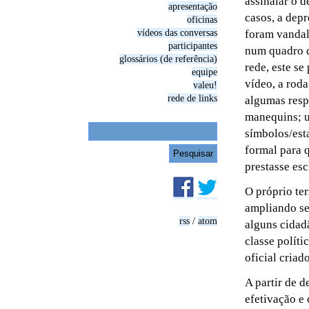
assinalar o 
apresentação
casos, a dep
oficinas
vídeos das conversas
foram vandal
participantes
num quadro d
glossários (de referência)
rede, este se
equipe
vídeo, a roda
valeu!
rede de links
algumas resp
manequins; u
símbolos/esta
formal para q
prestasse esc
O próprio te
ampliando se
rss
/
atom
alguns cidad
classe políti
oficial criad
A partir de 
efetivação e