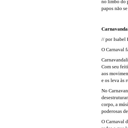
no limbo do 
papos não se 
Carnavanda
// por Isabel 
O Carnaval fa
Carnavandali
Com seu feit
aos moviment
e os leva às r
No Carnavand
desestrutura
corpo, a mús
poderosas de 
O Carnaval d