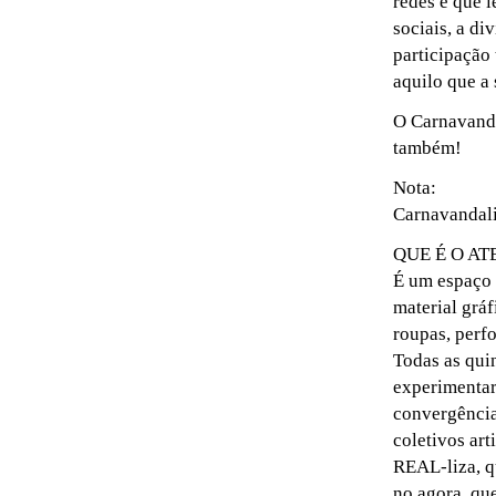
redes e que l
sociais, a di
participação 
aquilo que a
O Carnavanda
também!
Nota:
Carnavandali
QUE É O AT
É um espaço p
material gráf
roupas, perfo
Todas as quin
experimentar,
convergência,
coletivos ar
REAL-liza, qu
no agora, qu